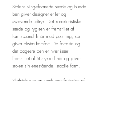
Stolens vingeformede sæde og buede
ben giver designet et let og
svævende udtryk. Det karakteristiske
sæde og ryglæn er fremstillet af
formspændt finér med polstring, som
giver ekstra komfort. De forreste og
det bageste ben er hver især
fremstillet af ét stykke finér og giver
stolen sin enestående, stabile form.
Skalstolen er en smuk manifestation af
Wegners mantra om, at en stol ikke
skal have nogen bagside, men skal
kunne beundres fra alle sider.
Her på webshoppen sælges varianten
eg hvidolie, læder sort Thor.