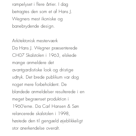
rampelyset i flere årtier. I dag
betragtes den som et af Hans J.
Wegners mest ikoniske og
banebrydende design.
Arkitektonisk mesterværk
Da Hans J. Wegner præsenterede
CH07 Skalstolen i 1963, elskede
mange anmeldere det
avantgardistiske look og dristige
udtryk. Det brede publikum var dog
noget mere forbeholdent. De
blandede anmeldelser resulterede i en
meget begrænset produktion i
1960’erne. Da Carl Hansen & Søn
relancerede skalstolen i 1998,
høstede den til gengæld øjeblikkeligt
stor anerkendelse overalt.