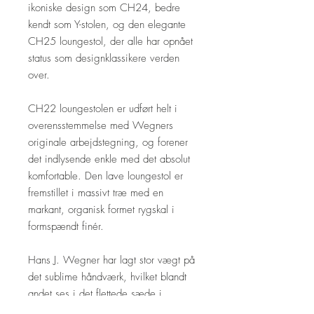
ikoniske design som CH24, bedre
kendt som Y-stolen, og den elegante
CH25 loungestol, der alle har opnået
status som designklassikere verden
over.
CH22 loungestolen er udført helt i
overensstemmelse med Wegners
originale arbejdstegning, og forener
det indlysende enkle med det absolut
komfortable. Den lave loungestol er
fremstillet i massivt træ med en
markant, organisk formet rygskal i
formspændt finér.
Hans J. Wegner har lagt stor vægt på
det sublime håndværk, hvilket blandt
andet ses i det flettede sæde i
kuvertflet og detaljer som