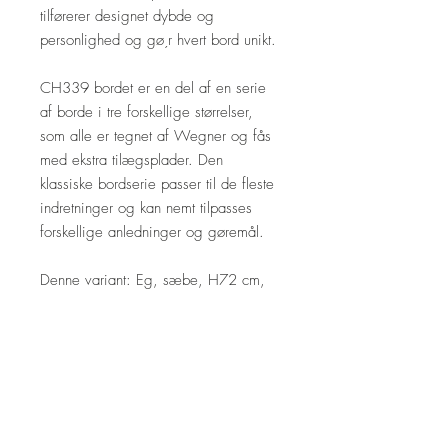
tilførerer designet dybde og
personlighed og gø¸r hvert bord unikt.
CH339 bordet er en del af en serie
af borde i tre forskellige størrelser,
som alle er tegnet af Wegner og fås
med ekstra tilægsplader. Den
klassiske bordserie passer til de fleste
indretninger og kan nemt tilpasses
forskellige anledninger og gøremål.
Denne variant: Eg, sæbe, H72 cm,
Udtræk til 2 tillægsplader og med 2 x
tillægsplader (á 60 cm) i sort lakeret
mdf. Bordet leveres med et støtteben,
som kan sættes i en holder under
bordet, når den ene eller den anden
tillægsplade er lagt i bordet.
Mål: 115x240 (360) cm