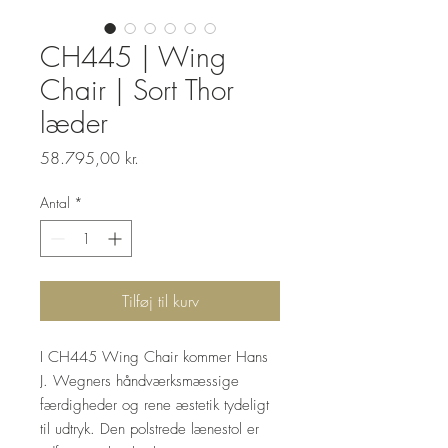
CH445 | Wing
Chair | Sort Thor
læder
Pris
58.795,00 kr.
Antal
*
Tilføj til kurv
I CH445 Wing Chair kommer Hans
J. Wegners håndværksmæssige
færdigheder og rene æstetik tydeligt
til udtryk. Den polstrede lænestol er