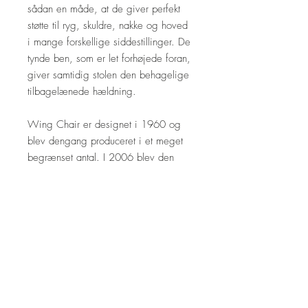
sådan en måde, at de giver perfekt
støtte til ryg, skuldre, nakke og hoved
i mange forskellige siddestillinger. De
tynde ben, som er let forhøjede foran,
giver samtidig stolen den behagelige
tilbagelænede hældning.
Wing Chair er designet i 1960 og
blev dengang produceret i et meget
begrænset antal. I 2006 blev den
relanceret i en udgave baseret på
Wegners originale design.
CH445 Wing Chair fås med den
matchende CH446 fodskammel for
ekstra komfort. Prisen er uden
skammel.
Ved bestilling her på websitet vil det