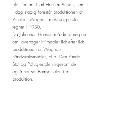
bla. firmaet Carl Hansen & Søn, som
i dag stadig forestår produktionen af
Y-stolen, Wegners mest solgte stol
tegnet i 1950.
Da Johannes Hansen må dreje nøglen
om, overtager PP-møbler lidt efter lidt
produktionen af Wegners
håndværksmøbler, bl.a. Den Runde
Stol og Påfuglestolen ligesom de
også har sat Bamsestolen i re-
produktion.​
1914: Født i Tønder.
1932: Udlært som snedker hos
Stahlberg i Tønder.
1936: Elev på Kunsthåndværkerskolen
i København.
1938: Debut på
Snedkerlaugsudstillingerne.