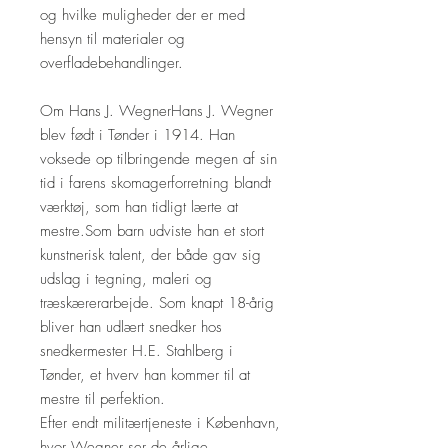
og hvilke muligheder der er med
hensyn til materialer og
overfladebehandlinger.
Om Hans J. WegnerHans J. Wegner
blev født i Tønder i 1914. Han
voksede op tilbringende megen af sin
tid i farens skomagerforretning blandt
værktøj, som han tidligt lærte at
mestre.​Som barn udviste han et stort
kunstnerisk talent, der både gav sig
udslag i tegning, maleri og
træskærerarbejde. Som knapt 18-årig
bliver han udlært snedker hos
snedkermester H.E. Stahlberg i
Tønder, et hverv han kommer til at
mestre til perfektion.
Efter endt militærtjeneste i København,
hvor Wegner ser de årlige