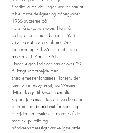
Snedkerlaugsudstillinger, ønsker han at
blive møbeldesigner og påbegynder i
1936 studierne på
Kunsthåndværkerskolen. Han når
aldrig at dimittere, da han i 1938
bliver ansat hos arkitekterne Arne
Jacobsen og Erik Møller til at tegne
møblerne til Aarhus Rådhus.
Under krigen indleder han et over 20
år langt samarbejde med
snedkermester Johannes Hansen, der
især bliver udbytterigt, da Wegner
flytter tilbage til København efter
krigen. Johannes Hansens værksted er
et inspirerende åndehul for ham, og
arbejdet her resulterer i mange af de
mest skulpturelle og
håndværksmæssigt vanskeligste stole,