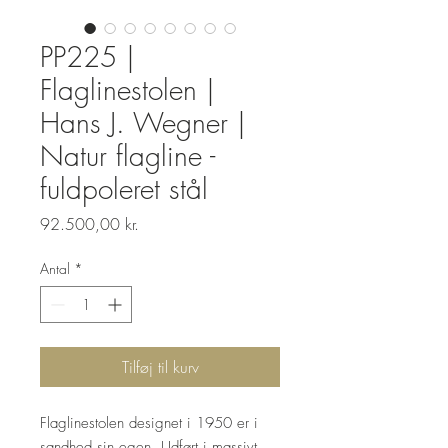
PP225 |
Flaglinestolen |
Hans J. Wegner |
Natur flagline -
fuldpoleret stål
Pris
92.500,00 kr.
Antal
*
Tilføj til kurv
Flaglinestolen designet i 1950 er i
sandhed sin egen. Udført i massivt