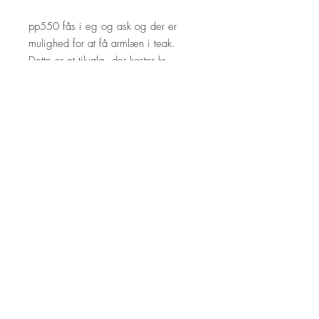
pp550 fås i eg og ask og der er
mulighed for at få armlæn i teak.
Dette er et tilvalg, der koster kr.
6000,- ekstra.
pp550 er her på webshoppen i ask
sæbe med armlæn i ask sæbe.
Sædet er lavet med natur papirflet.
Hvis anden udførsel ønskes, så kontakt
os venligst.
Leveringstid ca. 12 uger.