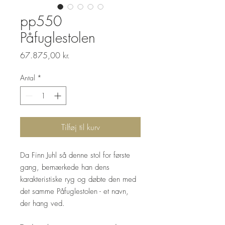
pp550
Påfuglestolen
Pris
67.875,00 kr.
Antal
*
Tilføj til kurv
Da Finn Juhl så denne stol for første
gang, bemærkede han dens
karakteristiske ryg og døbte den med
det samme Påfuglestolen - et navn,
der hang ved.