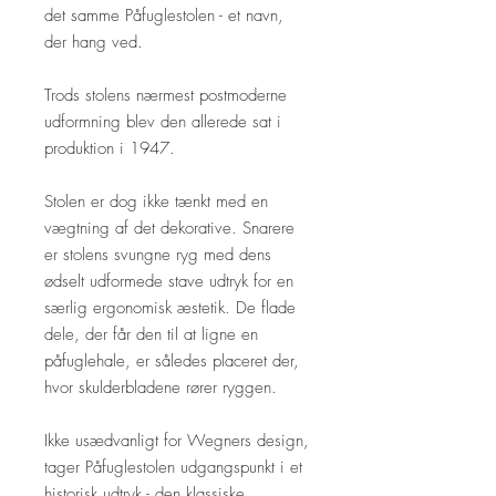
det samme Påfuglestolen - et navn,
der hang ved.
Trods stolens nærmest postmoderne
udformning blev den allerede sat i
produktion i 1947.
Stolen er dog ikke tænkt med en
vægtning af det dekorative. Snarere
er stolens svungne ryg med dens
ødselt udformede stave udtryk for en
særlig ergonomisk æstetik. De flade
dele, der får den til at ligne en
påfuglehale, er således placeret der,
hvor skulderbladene rører ryggen.
Ikke usædvanligt for Wegners design,
tager Påfuglestolen udgangspunkt i et
historisk udtryk - den klassiske