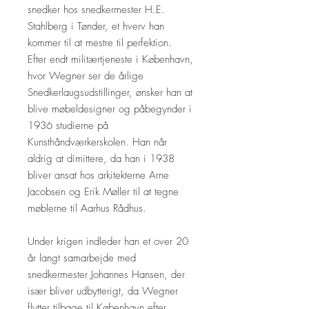
snedker hos snedkermester H.E.
Stahlberg i Tønder, et hverv han
kommer til at mestre til perfektion.
Efter endt militærtjeneste i København,
hvor Wegner ser de årlige
Snedkerlaugsudstillinger, ønsker han at
blive møbeldesigner og påbegynder i
1936 studierne på
Kunsthåndværkerskolen. Han når
aldrig at dimittere, da han i 1938
bliver ansat hos arkitekterne Arne
Jacobsen og Erik Møller til at tegne
møblerne til Aarhus Rådhus.
Under krigen indleder han et over 20
år langt samarbejde med
snedkermester Johannes Hansen, der
især bliver udbytterigt, da Wegner
flytter tilbage til København efter