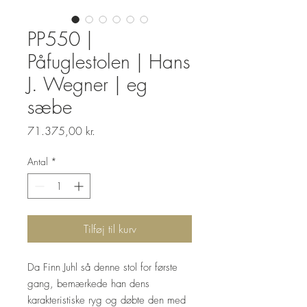
PP550 |
Påfuglestolen | Hans
J. Wegner | eg
sæbe
Pris
71.375,00 kr.
Antal
*
Tilføj til kurv
Da Finn Juhl så denne stol for første
gang, bemærkede han dens
karakteristiske ryg og døbte den med