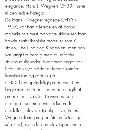
elegance. Hans J. Wegners CH33T hører 
til den sidste kategori.
Da Hans J. Wegner tegnede CH33 i 
1957, var han allerede en af dansk 
møbelkunsts mest markante skikkelser. Han 
havde skabt ikoniske modeller som Y-
stolen, The Chair og Kinastolen, men han 
var langt fra færdig med at udforske 
stolens muligheder. Tværtimod søgte han 
hele tiden nye måder at forene komfort, 
konstruktion og æstetik på.
CH33 blev oprindeligt produceret i en 
begrænset periode, inden den udgik af 
produktion. Da Carl Hansen & Søn 
mange år senere genintroducerede 
modellen, blev det tydeligt, hvor tidløst 
Wegners formsprog er. Stolen føltes lige 
så aktuel, som da den blev tegnet mere 