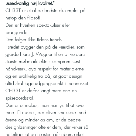
usædvanlig høj kvalitet."
CH33T er et af de bedste eksempler på 
netop den filosofi.
Den er hverken spektakulær eller 
prangende.
Den følger ikke tidens trends.
I stedet bygger den på de værdier, som 
gjorde Hans J. Wegner til en af verdens 
største møbelarkitekter: kompromisløst 
håndværk, dyb respekt for materialerne 
og en urokkelig tro på, at godt design 
altid skal tage udgangspunkt i mennesket.
CH33T er derfor langt mere end en 
spisebordsstol.
Den er et møbel, man har lyst til at leve 
med. Et møbel, der bliver smukkere med 
årene og minder os om, at de bedste 
designløsninger ofte er dem, der virker så 
naturlige, at de næsten går ubemærket 