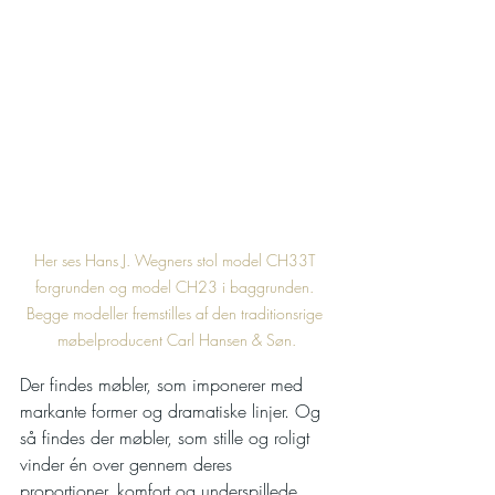
Her ses Hans J. Wegners stol model CH33T 
forgrunden og model CH23 i baggrunden. 
Begge modeller fremstilles af den traditionsrige 
møbelproducent Carl Hansen & Søn.
Der findes møbler, som imponerer med 
markante former og dramatiske linjer. Og 
så findes der møbler, som stille og roligt 
vinder én over gennem deres 
proportioner, komfort og underspillede 