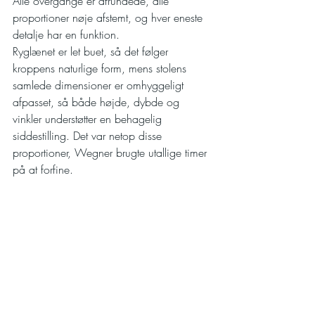
Alle overgange er afrundede, alle 
proportioner nøje afstemt, og hver eneste 
detalje har en funktion.
Ryglænet er let buet, så det følger 
kroppens naturlige form, mens stolens 
samlede dimensioner er omhyggeligt 
afpasset, så både højde, dybde og 
vinkler understøtter en behagelig 
siddestilling. Det var netop disse 
proportioner, Wegner brugte utallige timer 
på at forfine.