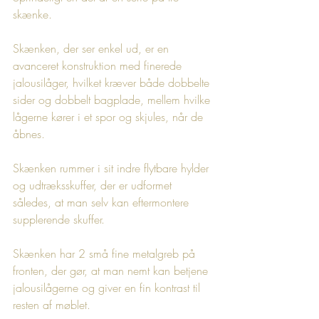
skænke.
Skænken, der ser enkel ud, er en 
avanceret konstruktion med finerede 
jalousilåger, hvilket kræver både dobbelte 
sider og dobbelt bagplade, mellem hvilke 
lågerne kører i et spor og skjules, når de 
åbnes.
Skænken rummer i sit indre flytbare hylder 
og udtræksskuffer, der er udformet 
således, at man selv kan eftermontere 
supplerende skuffer.
Skænken har 2 små fine metalgreb på 
fronten, der gør, at man nemt kan betjene 
jalousilågerne og giver en fin kontrast til 
resten af møblet.