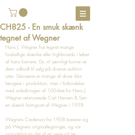
CH825 - En smuk skænk
tegnet af Wegner
Hans J. Wegner har tegnet mange 
forskellige skænke eller highboards i løbet 
af hans karriere. Du vil jævnligt kunne se 
dem udbudt til salg på diverse auktion 
sites. Desværre er mange af disse ikke 
længere i produktion, men i forbindelse 
med anledningen af 100-året for Hans J. 
Wegner relancerede Carl Hansen & Søn 
en skænk formgivet af Wegner i 1958.   
Wegners Credenza fra 1958 baserer sig 
på Wegners originaltegninger, og var 
oprindeligt en del af en serie på tre 