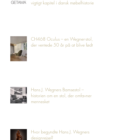
vigtigt kapitel i dansk møbelhistorie
CH468 Oculus – en Wegner-stol,
der ventede 50 år på at blive født
Hans J. Wegners Bamsestol –
historien om en stol, der omfavner
mennesket
Hvor begyndte Hans J. Wegners
designrejse?