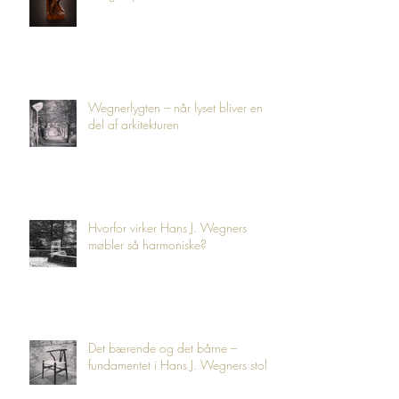
Wegnerlygten – når lyset bliver en
del af arkitekturen
Hvorfor virker Hans J. Wegners
møbler så harmoniske?
Det bærende og det bårne –
fundamentet i Hans J. Wegners stole