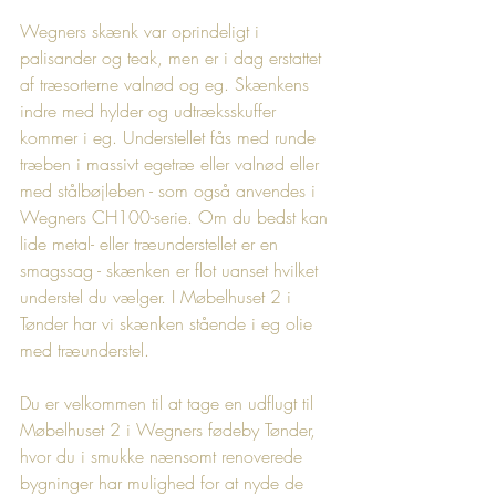
Wegners skænk var oprindeligt i 
palisander og teak, men er i dag erstattet 
af træsorterne valnød og eg. Skænkens 
indre med hylder og udtræksskuffer 
kommer i eg. Understellet fås med runde 
træben i massivt egetræ eller valnød eller 
med stålbøjleben - som også anvendes i 
Wegners CH100-serie. Om du bedst kan 
lide metal- eller træunderstellet er en 
smagssag - skænken er flot uanset hvilket 
understel du vælger. I Møbelhuset 2 i 
Tønder har vi skænken stående i eg olie 
med træunderstel.
Du er velkommen til at tage en udflugt til 
Møbelhuset 2 i Wegners fødeby Tønder, 
hvor du i smukke nænsomt renoverede 
bygninger har mulighed for at nyde de 