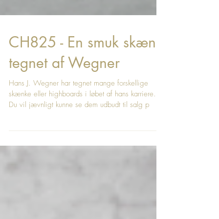
CH825 - En smuk skænk
tegnet af Wegner
Hans J. Wegner har tegnet mange forskellige
skænke eller highboards i løbet af hans karriere.
Du vil jævnligt kunne se dem udbudt til salg p