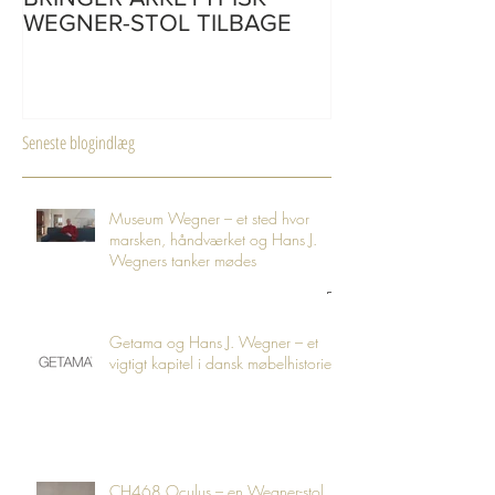
CARL HANSEN & SØN
CH110 | skriveb
BRINGER ARKETYPISK
af Hans J. Weg
WEGNER-STOL TILBAGE
Seneste blogindlæg
Museum Wegner – et sted hvor
marsken, håndværket og Hans J.
Wegners tanker mødes
Getama og Hans J. Wegner – et
vigtigt kapitel i dansk møbelhistorie