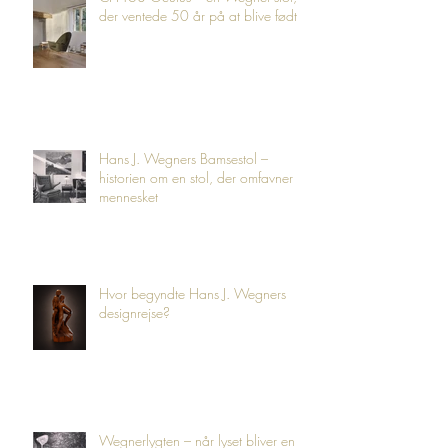
CH468 Oculus – en Wegner-stol,
der ventede 50 år på at blive født
Hans J. Wegners Bamsestol –
historien om en stol, der omfavner
mennesket
Hvor begyndte Hans J. Wegners
designrejse?