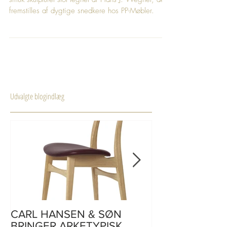
PP130 | CIRKELSTOLEN | Hans J. Wegner - en
smuk skulpturel stol tegnet af Hans J. Wegner, der
fremstilles af dygtige snedkere hos PP-Møbler.
Udvalgte blogindlæg