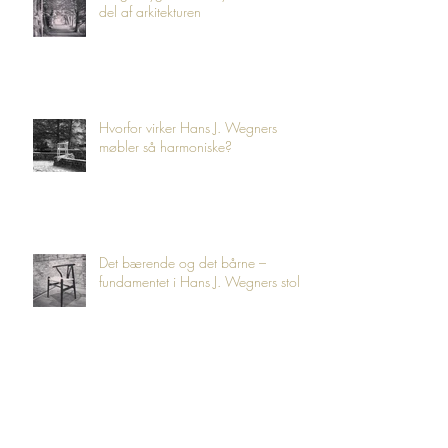
Wegnerlygten – når lyset bliver en
del af arkitekturen
Hvorfor virker Hans J. Wegners
møbler så harmoniske?
Det bærende og det bårne –
fundamentet i Hans J. Wegners stole
CH25 – Hans J. Wegners