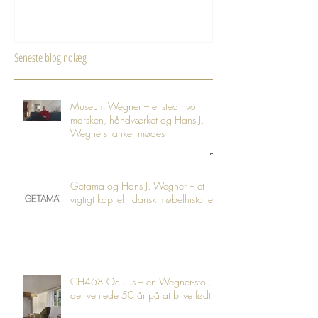
WEGNER-STOL TILBAGE
Seneste blogindlæg
Museum Wegner – et sted hvor
marsken, håndværket og Hans J.
Wegners tanker mødes
Getama og Hans J. Wegner – et
vigtigt kapitel i dansk møbelhistorie
CH468 Oculus – en Wegner-stol,