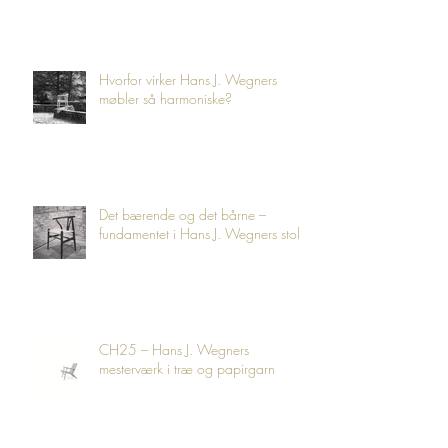
del af arkitekturen
Hvorfor virker Hans J. Wegners
møbler så harmoniske?
Det bærende og det bårne –
fundamentet i Hans J. Wegners stole
CH25 – Hans J. Wegners
mesterværk i træ og papirgarn