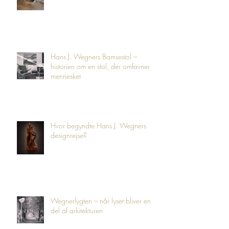
der ventede 50 år på at blive født
Hans J. Wegners Bamsestol –
historien om en stol, der omfavner
mennesket
Hvor begyndte Hans J. Wegners
designrejse?
Wegnerlygten – når lyset bliver en