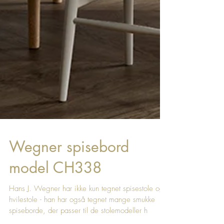
Wegner spisebord
model CH338
Hans J. Wegner har ikke kun tegnet spisestole og
hvilestole - han har også tegnet mange smukke