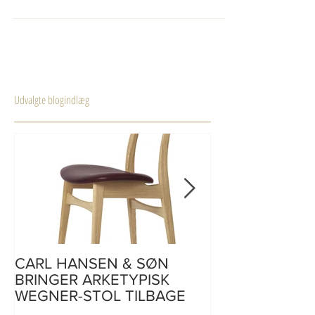
spiseborde, der passer til de stolemodeller h
Udvalgte blogindlæg
CARL HANSEN & SØN
CH110 | skriveb
BRINGER ARKETYPISK
af Hans J. Weg