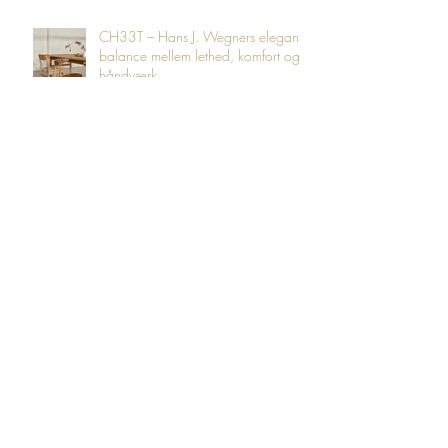
CH33T – Hans J. Wegners elegante
balance mellem lethed, komfort og
håndværk
Arkiv
juli 2026
(13)
13 indlæg
juni 2026
(8)
8 indlæg
maj 2026
(16)
16 indlæg
april 2026
(1)
1 indlæg
oktober 2025
(3)
3 indlæg
juli 2025
(1)
1 indlæg
april 2024
(11)
11 indlæg
august 2023
(3)
3 indlæg