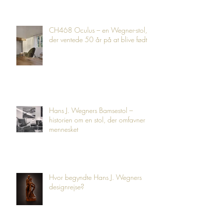
CH468 Oculus – en Wegner-stol,
der ventede 50 år på at blive født
Hans J. Wegners Bamsestol –
historien om en stol, der omfavner
mennesket
Hvor begyndte Hans J. Wegners
designrejse?