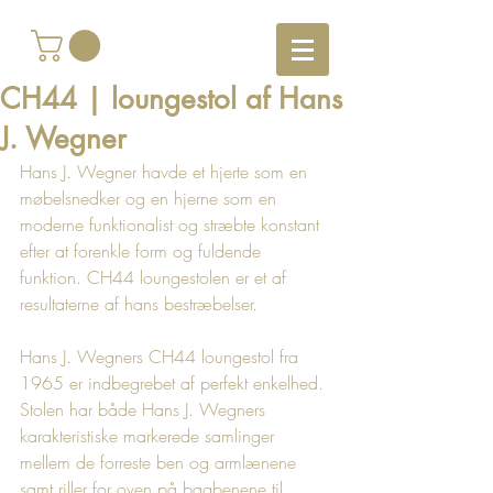
CH44 | loungestol af Hans
J. Wegner
Hans J. Wegner havde et hjerte som en 
møbelsnedker og en hjerne som en 
moderne funktionalist og stræbte konstant 
efter at forenkle form og fuldende 
funktion. CH44 loungestolen er et af 
resultaterne af hans bestræbelser.
Hans J. Wegners CH44 loungestol fra 
1965 er indbegrebet af perfekt enkelhed. 
Stolen har både Hans J. Wegners 
karakteristiske markerede samlinger 
mellem de forreste ben og armlænene 
samt riller for oven på bagbenene til 