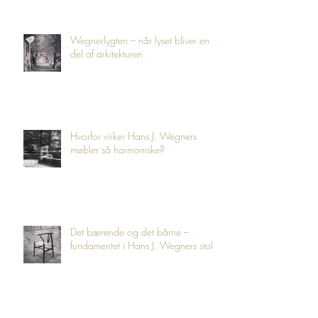
Wegnerlygten – når lyset bliver en
del af arkitekturen
Hvorfor virker Hans J. Wegners
møbler så harmoniske?
Det bærende og det bårne –
fundamentet i Hans J. Wegners stole