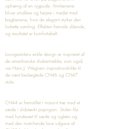
ophæng af en rygpude. Armlænene 
bliver smallere og højere i mødet med 
bagbenene, hvor de elegant styrker den 
lodrette samling. Effekten fremstår slående, 
og resultatet er komfortabelt.
Loungestolens enkle design er inspireret af 
de amerikanske shakermøbler, som også 
var Hans J. Wegners inspirationskilde til 
de nært beslægtede CH46 og CH47 
stole.
CH44 er fremstillet i massivt træ med et 
sæde i slidstærkt papirgarn. Stolen fås 
med hyndesæt til sæde og ryglæn og 
med den matchende lave udgave af 