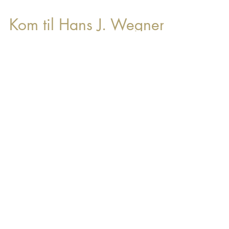
Load video
Kom til Hans J. Wegner
Weekend hos
Møbelhuset 2
I anledning af Wegners 104 års fødselsdag den
2. april byder vi velkommen til vores store Wegner
Weekend lørdag d. 7. + søndag d. 8. april -