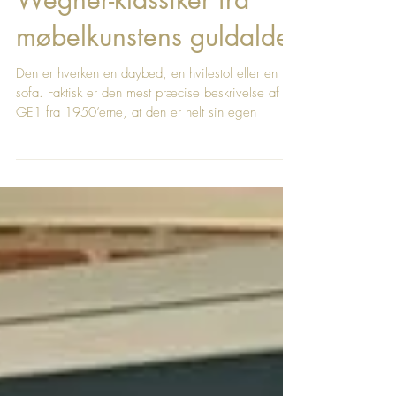
Getama relancerer
Wegner-klassiker fra
møbelkunstens guldalder
Den er hverken en daybed, en hvilestol eller en
sofa. Faktisk er den mest præcise beskrivelse af
GE1 fra 1950’erne, at den er helt sin egen