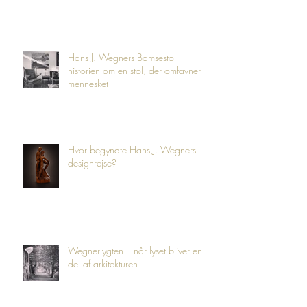
Hans J. Wegners Bamsestol –
historien om en stol, der omfavner
mennesket
Hvor begyndte Hans J. Wegners
designrejse?
Wegnerlygten – når lyset bliver en
del af arkitekturen