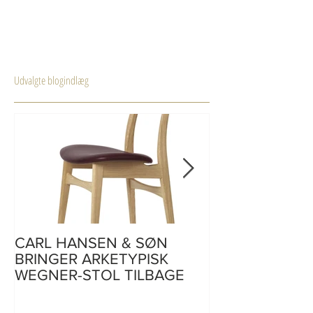
fødselsdag den 2....
Udvalgte blogindlæg
CARL HANSEN & SØN
CH110 | skriveb
BRINGER ARKETYPISK
af Hans J. Weg
WEGNER-STOL TILBAGE