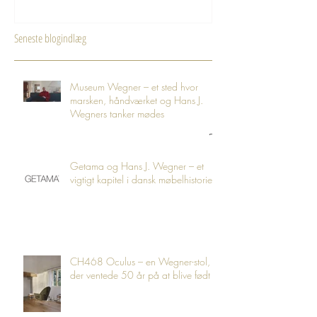
Seneste blogindlæg
Museum Wegner – et sted hvor
marsken, håndværket og Hans J.
Wegners tanker mødes
Getama og Hans J. Wegner – et
vigtigt kapitel i dansk møbelhistorie
CH468 Oculus – en Wegner-stol,
der ventede 50 år på at blive født