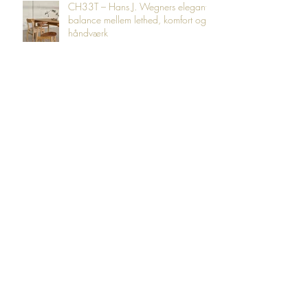
CH33T – Hans J. Wegners elegante
balance mellem lethed, komfort og
håndværk
Arkiv
juli 2026
(13)
13 indlæg
juni 2026
(8)
8 indlæg
maj 2026
(16)
16 indlæg
april 2026
(1)
1 indlæg
oktober 2025
(3)
3 indlæg
juli 2025
(1)
1 indlæg
april 2024
(11)
11 indlæg
august 2023
(3)
3 indlæg
juli 2023
(1)
1 indlæg