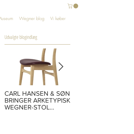
Museum
Wegner blog
Vi køber
Udvalgte blogindlæg
på
CARL HANSEN & SØN
CH110 | skrivebord |
BRINGER ARKETYPISK
Tegnet af Hans J.
WEGNER-STOL
Wegner i 1970
TILBAGE