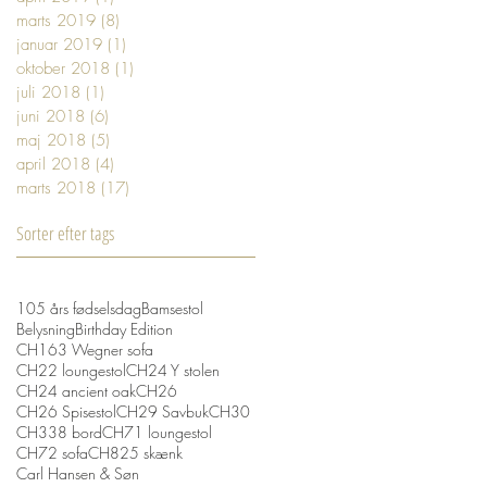
marts 2019
(8)
8 indlæg
januar 2019
(1)
1 indlæg
oktober 2018
(1)
1 indlæg
juli 2018
(1)
1 indlæg
juni 2018
(6)
6 indlæg
maj 2018
(5)
5 indlæg
april 2018
(4)
4 indlæg
marts 2018
(17)
17 indlæg
Sorter efter tags
105 års fødselsdag
Bamsestol
Belysning
Birthday Edition
CH163 Wegner sofa
CH22 loungestol
CH24 Y stolen
CH24 ancient oak
CH26
CH26 Spisestol
CH29 Savbuk
CH30
CH338 bord
CH71 loungestol
CH72 sofa
CH825 skænk
Carl Hansen & Søn