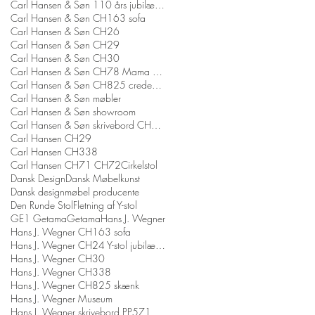
Carl Hansen & Søn 110 års jubilæum
Carl Hansen & Søn CH163 sofa
Carl Hansen & Søn CH26
Carl Hansen & Søn CH29
Carl Hansen & Søn CH30
Carl Hansen & Søn CH78 Mama Bear Chair
Carl Hansen & Søn CH825 credenza
Carl Hansen & Søn møbler
Carl Hansen & Søn showroom
Carl Hansen & Søn skrivebord CH110
Carl Hansen CH29
Carl Hansen CH338
Carl Hansen CH71 CH72
Cirkelstol
Dansk Design
Dansk Møbelkunst
Dansk designmøbel producente
Den Runde Stol
Fletning af Y-stol
GE1 Getama
Getama
Hans J. Wegner
Hans J. Wegner CH163 sofa
Hans J. Wegner CH24 Y-stol jubilæumsmodel
Hans J. Wegner CH30
Hans J. Wegner CH338
Hans J. Wegner CH825 skænk
Hans J. Wegner Museum
Hans J. Wegner skrivebord PP571