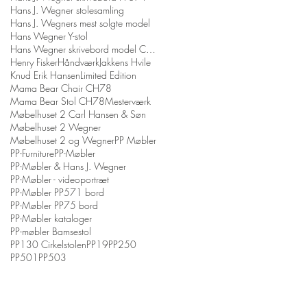
Hans J. Wegner stolesamling
Hans J. Wegners mest solgte model
Hans Wegner Y-stol
Hans Wegner skrivebord model CH110
Henry Fisker
Håndværk
Jakkens Hvile
Knud Erik Hansen
Limited Edition
Mama Bear Chair CH78
Mama Bear Stol CH78
Mesterværk
Møbelhuset 2 Carl Hansen & Søn
Møbelhuset 2 Wegner
Møbelhuset 2 og Wegner
PP Møbler
PP-Furniture
PP-Møbler
PP-Møbler & Hans J. Wegner
PP-Møbler - videoportræt
PP-Møbler PP571 bord
PP-Møbler PP75 bord
PP-Møbler kataloger
PP-møbler Bamsestol
PP130 Cirkelstolen
PP19
PP250
PP501
PP503