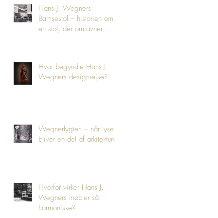
Hans J. Wegners
Bamsestol – historien om
en stol, der omfavner
mennesket
Hvor begyndte Hans J.
Wegners designrejse?
Wegnerlygten – når lyset
bliver en del af arkitekturen
Hvorfor virker Hans J.
Wegners møbler så
harmoniske?