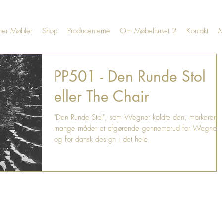
er Møbler
Shop
Producenterne
Om Møbelhuset 2
Kontakt
PP501 - Den Runde Stol
eller The Chair
"Den Runde Stol", som Wegner kaldte den, markerer 
mange måder et afgørende gennembrud for Wegner
og for dansk design i det hele