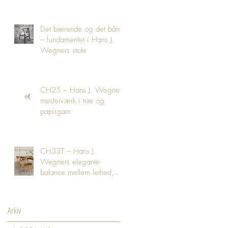
Det bærende og det bårne
– fundamentet i Hans J.
Wegners stole
CH25 – Hans J. Wegners
mesterværk i træ og
papirgarn
CH33T – Hans J.
Wegners elegante
balance mellem lethed,
komfort og håndværk
Arkiv