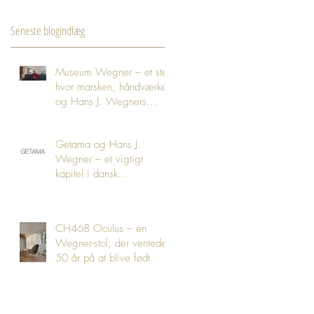
Seneste blogindlæg
Museum Wegner – et sted
hvor marsken, håndværket
og Hans J. Wegners
tanker mødes
Getama og Hans J.
Wegner – et vigtigt
kapitel i dansk
møbelhistorie
CH468 Oculus – en
Wegner-stol, der ventede
50 år på at blive født