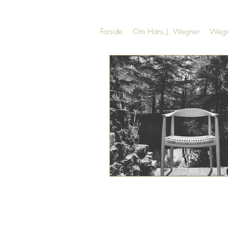
Forside
Om Hans J. Wegner
Wegn