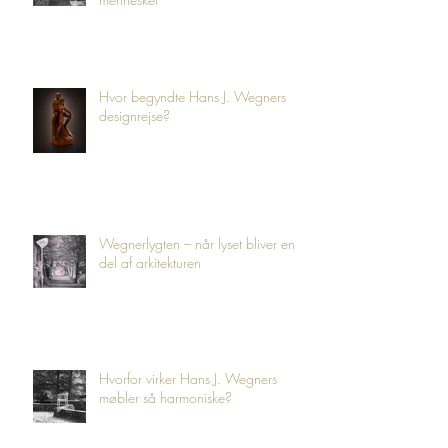
Hvor begyndte Hans J. Wegners
designrejse?
Wegnerlygten – når lyset bliver en
del af arkitekturen
Hvorfor virker Hans J. Wegners
møbler så harmoniske?