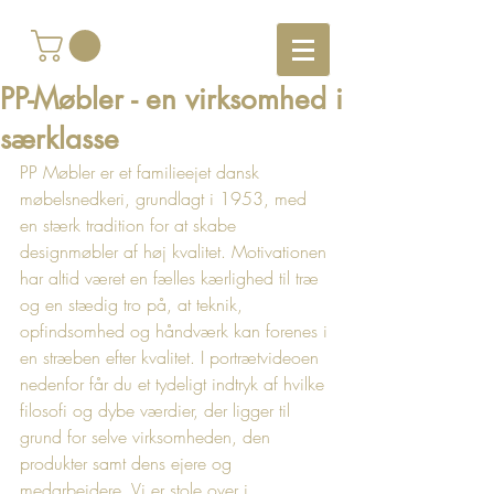
PP-Møbler - en virksomhed i
særklasse
PP Møbler er et familieejet dansk 
møbelsnedkeri, grundlagt i 1953, med 
en stærk tradition for at skabe 
designmøbler af høj kvalitet. Motivationen 
har altid været en fælles kærlighed til træ 
og en stædig tro på, at teknik, 
opfindsomhed og håndværk kan forenes i 
en stræben efter kvalitet. I portrætvideoen 
nedenfor får du et tydeligt indtryk af hvilke 
filosofi og dybe værdier, der ligger til 
grund for selve virksomheden, den 
produkter samt dens ejere og 
medarbejdere. Vi er stole over i 