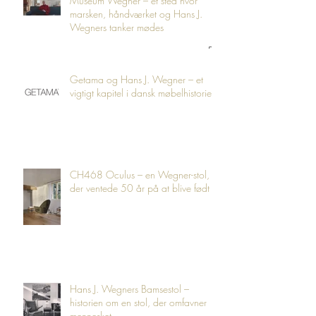
Museum Wegner – et sted hvor
marsken, håndværket og Hans J.
Wegners tanker mødes
Getama og Hans J. Wegner – et
vigtigt kapitel i dansk møbelhistorie
CH468 Oculus – en Wegner-stol,
der ventede 50 år på at blive født
Hans J. Wegners Bamsestol –
historien om en stol, der omfavner
mennesket