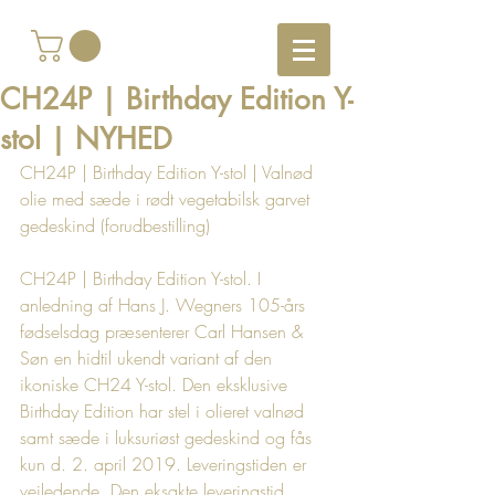
CH24P | Birthday Edition Y-
stol | NYHED
CH24P | Birthday Edition Y-stol | Valnød 
olie med sæde i rødt vegetabilsk garvet 
gedeskind (forudbestilling)
CH24P | Birthday Edition Y-stol. I 
anledning af Hans J. Wegners 105-års 
fødselsdag præsenterer Carl Hansen & 
Søn en hidtil ukendt variant af den 
ikoniske CH24 Y-stol. Den eksklusive 
Birthday Edition har stel i olieret valnød 
samt sæde i luksuriøst gedeskind og fås 
kun d. 2. april 2019. Leveringstiden er 
vejledende. Den eksakte leveringstid 