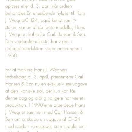
oplyses efter d. 3. april når ordren 
behandles.En enestående hyldest til Hans 
J. WegnerCH24, også kendt som Y-
stolen, var en af de første modeller, Hans 
J. Wegner skabte for Carl Hansen & Søn. 
Den verdenskendte stol har været i 
uafbrudt produktion siden lanceringen i 
1950.
For at markere Hans J. Wegners 
fødselsdag d. 2. april, præsenterer Carl 
Hansen & Søn nu en eksklusiv særudgave 
af den ikoniske stol, der kun kan fås 
denne dag og aldrig tidligere har været i 
produktion. I 1990’erne arbejdede Hans 
J. Wegner sammen med Carl Hansen & 
Søn om at skabe en udgave af CH24 
med sæde i kernelæder, som supplement 