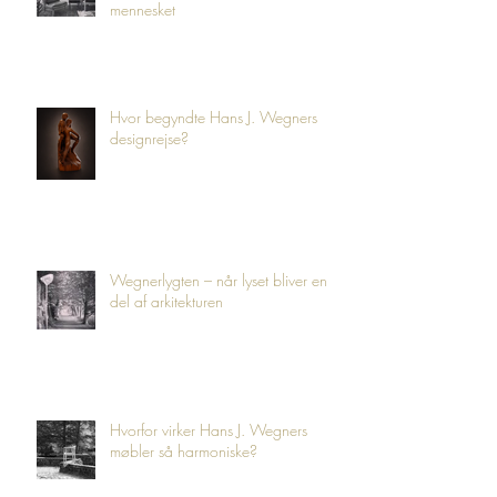
mennesket
Hvor begyndte Hans J. Wegners
designrejse?
Wegnerlygten – når lyset bliver en
del af arkitekturen
Hvorfor virker Hans J. Wegners
møbler så harmoniske?