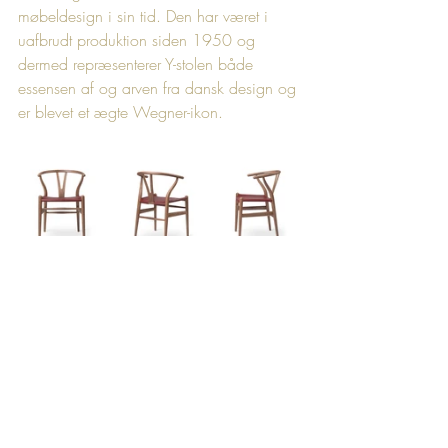
møbeldesign i sin tid. Den har været i 
uafbrudt produktion siden 1950 og 
dermed repræsenterer Y-stolen både 
essensen af og arven fra dansk design og 
er blevet et ægte Wegner-ikon. 