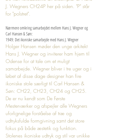
J. Wegners CH24P her på siden. "P" står 
for "polstret".
Nærmere omkring samarbejdet mellem Hans J. Wegner og 
Carl Hansen & Søn:
1949: Det ikoniske samarbejde med Hans J. Wegner
Holger Hansen møder den unge arkitekt 
Hans J. Wegner og inviterer ham hjem til 
Odense for at tale om et muligt 
samarbejde. Wegner bliver i tre uger og i 
løbet af disse dage designer han fire 
ikoniske stole særligt til Carl Hansen & 
Søn: CH22, CH23, CH24 og CH25. 
De er nu kendt som De Første 
Mesterværker og afspejler alle Wegners 
uforlignelige forståelse af træ og 
udtryksfulde formgivning samt det store 
fokus på både æstetik og funktion. 
Stolenes ikoniske udtryk og stil var unikke 