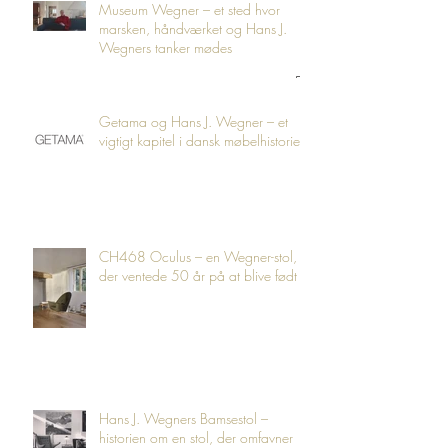
Museum Wegner – et sted hvor
marsken, håndværket og Hans J.
Wegners tanker mødes
Getama og Hans J. Wegner – et
vigtigt kapitel i dansk møbelhistorie
CH468 Oculus – en Wegner-stol,
der ventede 50 år på at blive født
Hans J. Wegners Bamsestol –
historien om en stol, der omfavner