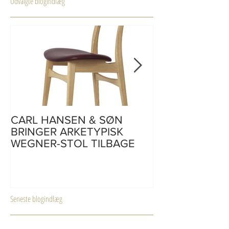
Udvalgte blogindlæg
CARL HANSEN & SØN
CH110 | skriveb
BRINGER ARKETYPISK
af Hans J. Weg
WEGNER-STOL TILBAGE
Seneste blogindlæg