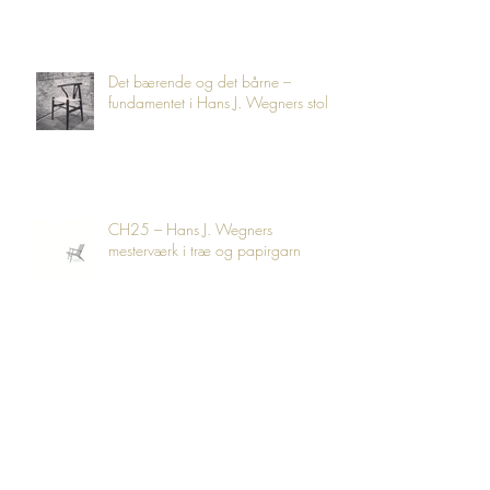
Det bærende og det bårne –
fundamentet i Hans J. Wegners stole
CH25 – Hans J. Wegners
mesterværk i træ og papirgarn
CH33T – Hans J. Wegners elegante
balance mellem lethed, komfort og
håndværk