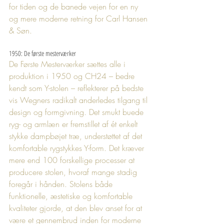
for tiden og de banede vejen for en ny 
og mere moderne retning for Carl Hansen 
& Søn. 
1950: De første mesterværker
De Første Mesterværker sættes alle i 
produktion i 1950 og CH24 – bedre 
kendt som Y-stolen – reflekterer på bedste 
vis Wegners radikalt anderledes tilgang til 
design og formgivning. Det smukt buede 
ryg- og armlæn er fremstillet af ét enkelt 
stykke dampbøjet træ, understøttet af det 
komfortable rygstykkes Y-form. Det kræver 
mere end 100 forskellige processer at 
producere stolen, hvoraf mange stadig 
foregår i hånden. Stolens både 
funktionelle, æstetiske og komfortable 
kvaliteter gjorde, at den blev anset for at 
være et gennembrud inden for moderne 