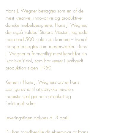
Hans J. Wegner betragtes som en af de 
mest kreative, innovative og produktive 
danske møbeldesignere. Hans J. Wegner, 
der også kaldes 'Stolens Mester', tegnede 
mere end 500 stole i sin karriere – hvoraf 
mange betragtes som mesterværker. Hans 
J. Wegner er formentligt mest kendt for sin 
ikoniske Y-stol, som har været i uafbrudt 
produktion siden 1950.
Kernen i Hans J. Wegners arv er hans 
særlige evne til at udtrykke møblers 
inderste sjæl gennem et enkelt og 
funktionelt ydre. 
Leveringstiden oplyses d. 3 april.
Du kan forudbestille dit eksemplar af Hans 