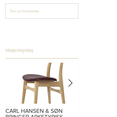
Skriv en kommentar...
Udvalgte blogindlæg
CARL HANSEN & SØN
CH110 | skriveb
BRINGER ARKETYPISK
af Hans J. Weg