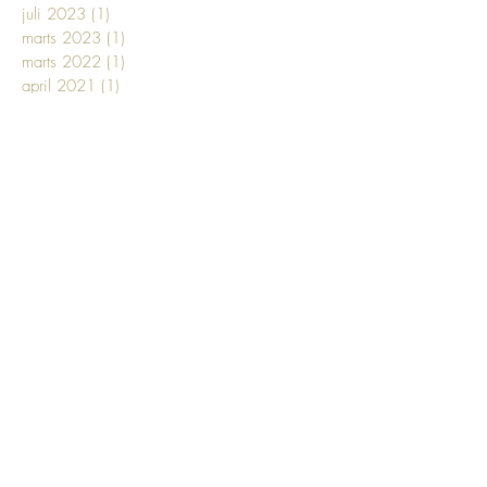
juli 2023
(1)
1 indlæg
marts 2023
(1)
1 indlæg
marts 2022
(1)
1 indlæg
april 2021
(1)
1 indlæg
januar 2021
(1)
1 indlæg
september 2020
(1)
1 indlæg
august 2020
(2)
2 indlæg
juni 2020
(1)
1 indlæg
maj 2020
(1)
1 indlæg
marts 2020
(1)
1 indlæg
december 2019
(1)
1 indlæg
maj 2019
(1)
1 indlæg
april 2019
(1)
1 indlæg
marts 2019
(8)
8 indlæg
januar 2019
(1)
1 indlæg
oktober 2018
(1)
1 indlæg
juli 2018
(1)
1 indlæg
juni 2018
(6)
6 indlæg
maj 2018
(5)
5 indlæg
april 2018
(4)
4 indlæg