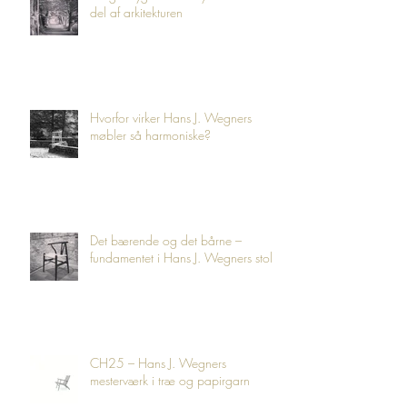
del af arkitekturen
Hvorfor virker Hans J. Wegners
møbler så harmoniske?
Det bærende og det bårne –
fundamentet i Hans J. Wegners stole
CH25 – Hans J. Wegners
mesterværk i træ og papirgarn