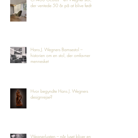
der ventede 50 år på at blive født
Hans J. Wegners Bamsestol –
historien om en stol, der omfavner
mennesket
Hvor begyndte Hans J. Wegners
designrejse?
Wegnerlygten – når lyset bliver en