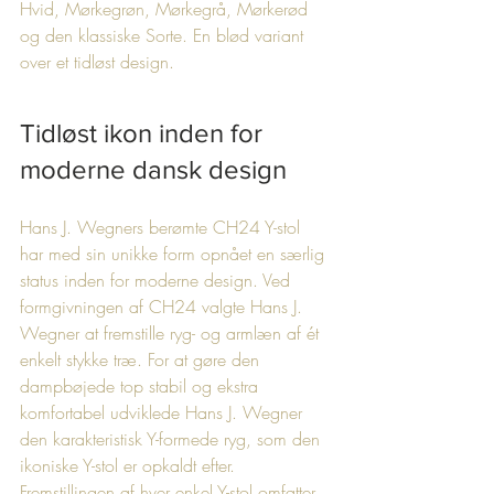
Hvid, Mørkegrøn, Mørkegrå, Mørkerød 
og den klassiske Sorte. En blød variant 
over et tidløst design.
Tidløst ikon inden for 
moderne dansk design
Hans J. Wegners berømte CH24 Y-stol 
har med sin unikke form opnået en særlig 
status inden for moderne design. Ved 
formgivningen af CH24 valgte Hans J. 
Wegner at fremstille ryg- og armlæn af ét 
enkelt stykke træ. For at gøre den 
dampbøjede top stabil og ekstra 
komfortabel udviklede Hans J. Wegner 
den karakteristisk Y-formede ryg, som den 
ikoniske Y-stol er opkaldt efter.    
Fremstillingen af hver enkel Y-stol omfatter 