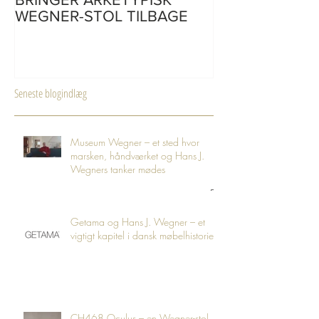
WEGNER-STOL TILBAGE
Seneste blogindlæg
Museum Wegner – et sted hvor
marsken, håndværket og Hans J.
Wegners tanker mødes
Getama og Hans J. Wegner – et
vigtigt kapitel i dansk møbelhistorie
CH468 Oculus – en Wegner-stol,