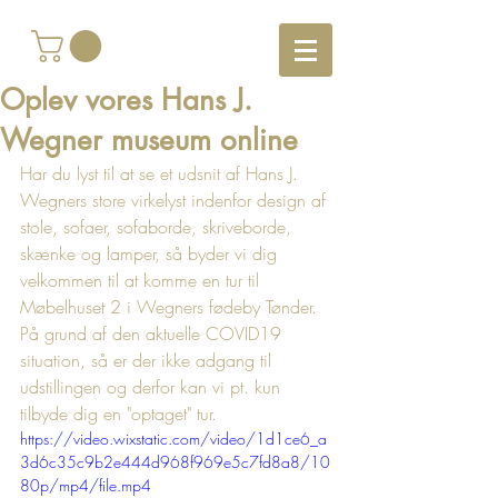
Oplev vores Hans J.
Wegner museum online
Har du lyst til at se et udsnit af Hans J. 
Wegners store virkelyst indenfor design af 
stole, sofaer, sofaborde, skriveborde, 
skænke og lamper, så byder vi dig 
velkommen til at komme en tur til 
Møbelhuset 2 i Wegners fødeby Tønder. 
På grund af den aktuelle COVID19 
situation, så er der ikke adgang til 
udstillingen og derfor kan vi pt. kun 
tilbyde dig en "optaget" tur. 
https://video.wixstatic.com/video/1d1ce6_a
3d6c35c9b2e444d968f969e5c7fd8a8/10
80p/mp4/file.mp4