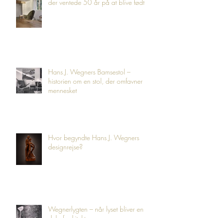
der ventede 50 år på at blive født
Hans J. Wegners Bamsestol –
historien om en stol, der omfavner
mennesket
Hvor begyndte Hans J. Wegners
designrejse?
Wegnerlygten – når lyset bliver en