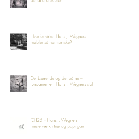
del af arkitekturen
Hvorfor virker Hans J. Wegners
møbler så harmoniske?
Det bærende og det bårne –
fundamentet i Hans J. Wegners stole
CH25 – Hans J. Wegners
mesterværk i træ og papirgarn