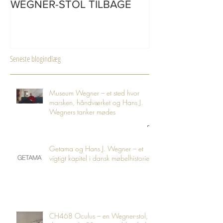
WEGNER-STOL TILBAGE
Seneste blogindlæg
Museum Wegner – et sted hvor
marsken, håndværket og Hans J.
Wegners tanker mødes
Getama og Hans J. Wegner – et
vigtigt kapitel i dansk møbelhistorie
CH468 Oculus – en Wegner-stol,