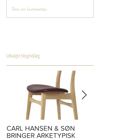
Skriv en kommentar...
Udvalgte blogindlæg
CARL HANSEN & SØN
CH110 | skriveb
BRINGER ARKETYPISK
af Hans J. Weg