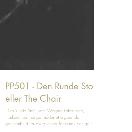
PP501 - Den Runde Stol
eller The Chair
"Den Runde Stol", som Wegner kaldte den,
markerer på mange måder et afgørende