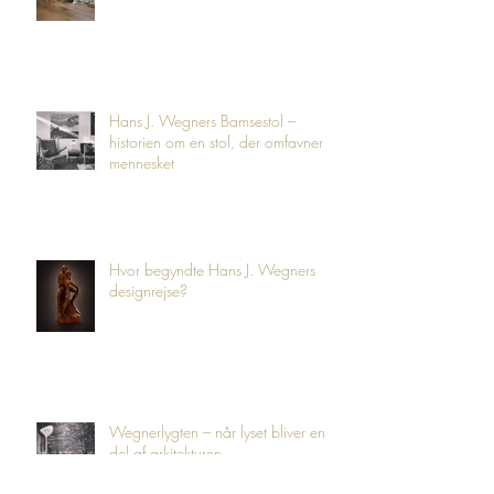
der ventede 50 år på at blive født
Hans J. Wegners Bamsestol –
historien om en stol, der omfavner
mennesket
Hvor begyndte Hans J. Wegners
designrejse?
Wegnerlygten – når lyset bliver en