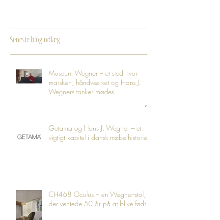
WEGNER-STOL TILBAGE
Seneste blogindlæg
Museum Wegner – et sted hvor
marsken, håndværket og Hans J.
Wegners tanker mødes
Getama og Hans J. Wegner – et
vigtigt kapitel i dansk møbelhistorie
CH468 Oculus – en Wegner-stol,