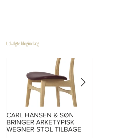
gennembrud for Wegner og for dansk design i det
hele
Udvalgte blogindlæg
CARL HANSEN & SØN
CH110 | skriveb
BRINGER ARKETYPISK
af Hans J. Weg